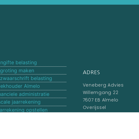
ngifte belasting
groting maken
ADRES
zwaarschrift belasting
Veneberg Advies
ekhouder Almelo
Willemgang 22
nanciele administratie
7607 EB Almelo
scale jaarrekening
Overijssel
arrekening opstellen
catures