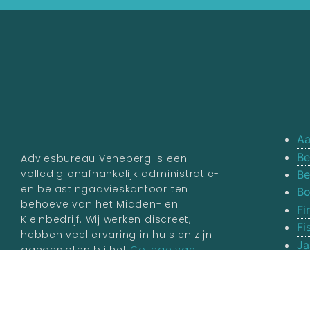
Aa
Be
Adviesbureau Veneberg is een
volledig onafhankelijk administratie-
Be
en belastingadvieskantoor ten
Bo
behoeve van het Midden- en
Fi
Kleinbedrijf. Wij werken discreet,
Fi
hebben veel ervaring in huis en zijn
Ja
aangesloten bij het
College van
Va
Belastingadviseurs.