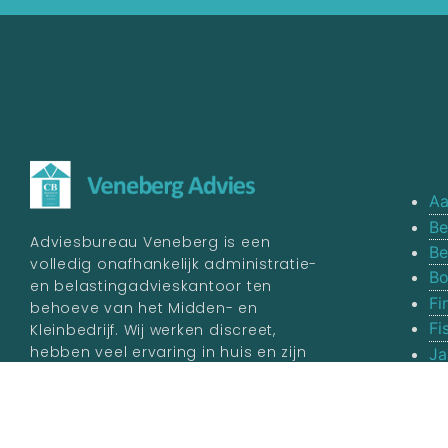
Aa
Be
Adviesbureau Veneberg is een
Be
volledig onafhankelijk administratie-
Bo
en belastingadvieskantoor ten
Fi
behoeve van het Midden- en
Fi
Kleinbedrijf. Wij werken discreet,
hebben veel ervaring in huis en zijn
Ja
aangesloten bij het
College van
Va
Belastingadviseurs.