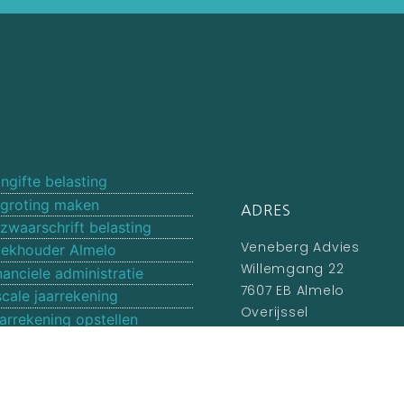
ngifte belasting
groting maken
ADRES
zwaarschrift belasting
Veneberg Advies
ekhouder Almelo
Willemgang 22
nanciele administratie
7607 EB Almelo
scale jaarrekening
Overijssel
arrekening opstellen
catures