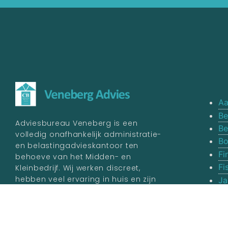
Aa
Be
Adviesbureau Veneberg is een
Be
volledig onafhankelijk administratie-
Bo
en belastingadvieskantoor ten
Fi
behoeve van het Midden- en
Fi
Kleinbedrijf. Wij werken discreet,
hebben veel ervaring in huis en zijn
Ja
aangesloten bij het
College van
Va
Belastingadviseurs.