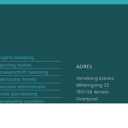
ngifte belasting
groting maken
ADRES
zwaarschrift belasting
Veneberg Advies
ekhouder Almelo
Willemgang 22
nanciele administratie
7607 EB Almelo
scale jaarrekening
Overijssel
arrekening opstellen
catures