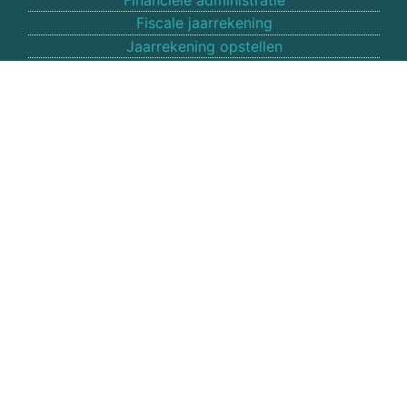
Fiscale jaarrekening
Jaarrekening opstellen
Vacatures
ADRES
Veneberg Advies
Willemgang 22
7607 EB Almelo
Overijssel
VOLG ONS OP SOCIAAL MEDIA