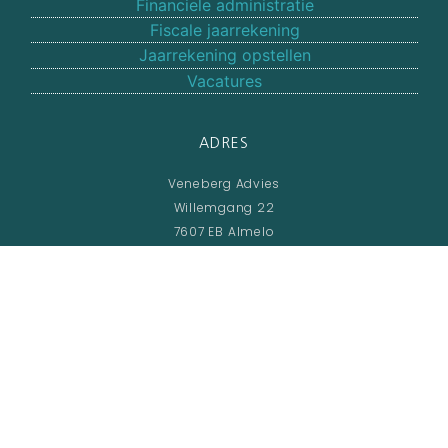
Financiele administratie
Fiscale jaarrekening
Jaarrekening opstellen
Vacatures
ADRES
Veneberg Advies
Willemgang 22
7607 EB Almelo
Overijssel
VOLG ONS OP SOCIAAL MEDIA