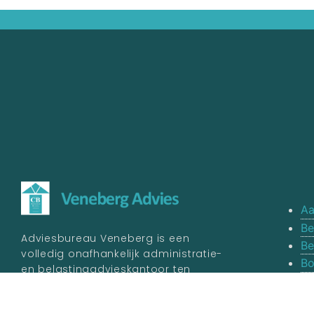
Aa
Be
Adviesbureau Veneberg is een
Be
volledig onafhankelijk administratie-
Bo
en belastingadvieskantoor ten
Fi
behoeve van het Midden- en
Fi
Kleinbedrijf. Wij werken discreet,