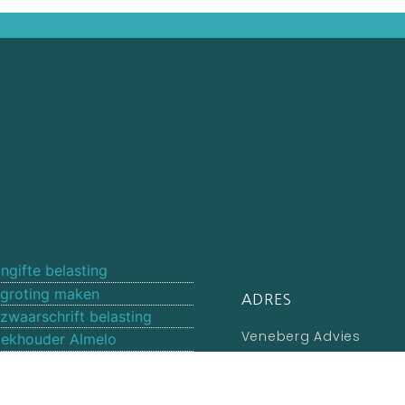
ngifte belasting
groting maken
ADRES
zwaarschrift belasting
Veneberg Advies
ekhouder Almelo
Willemgang 22
nanciele administratie
7607 EB Almelo
scale jaarrekening
Overijssel