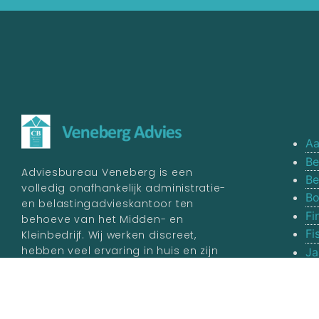
Aa
Be
Adviesbureau Veneberg is een
Be
volledig onafhankelijk administratie-
Bo
en belastingadvieskantoor ten
Fi
behoeve van het Midden- en
Fi
Kleinbedrijf. Wij werken discreet,
hebben veel ervaring in huis en zijn
Ja
aangesloten bij het
College van
Va
Belastingadviseurs.