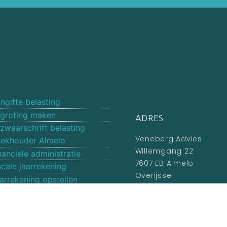
ngifte belasting
groting maken
ADRES
zwaarschrift belasting
Veneberg Advies
ekhouder Almelo
Willemgang 22
nanciele administratie
7607 EB Almelo
scale jaarrekening
Overijssel
arrekening opstellen
catures