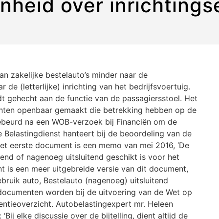
nheid over inrichtings
van zakelijke bestelauto’s minder naar de
de (letterlijke) inrichting van het bedrijfsvoertuig.
t gehecht aan de functie van de passagiersstoel. Het
enten openbaar gemaakt die betrekking hebben op de
 gebeurd na een WOB-verzoek bij Financiën om de
de Belastingdienst hanteert bij de beoordeling van de
. Het eerste document is een memo van mei 2016, ‘De
itend of nagenoeg uitsluitend geschikt is voor het
 is een meer uitgebreide versie van dit document,
ebruik auto, Bestelauto (nagenoeg) uitsluitend
 documenten worden bij de uitvoering van de Wet op
dentieoverzicht. Autobelastingexpert mr. Heleen
ij elke discussie over de bijtelling, dient altijd de