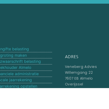
ngifte belasting
groting maken
ADRES
zwaarschrift belasting
Veneberg Advies
ekhouder Almelo
Willemgang 22
nanciele administratie
7607 EB Almelo
scale jaarrekening
Overijssel
arrekening opstellen
catures