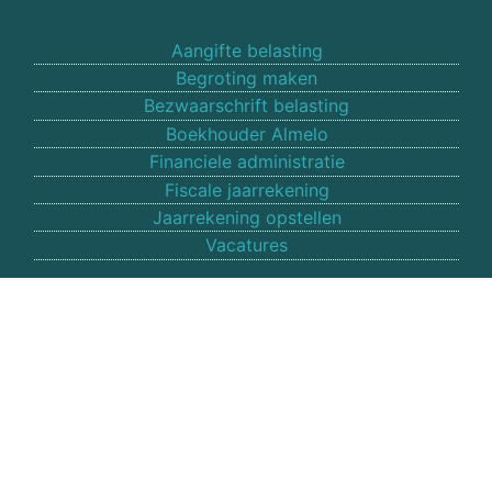
Aangifte belasting
Begroting maken
Bezwaarschrift belasting
Boekhouder Almelo
Financiele administratie
Fiscale jaarrekening
Jaarrekening opstellen
Vacatures
ADRES
Veneberg Advies
Willemgang 22
7607 EB Almelo
Overijssel